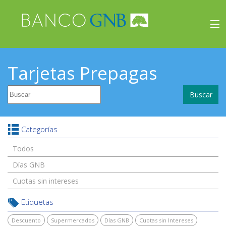
×
Beneficios
Tarjetas Prepagas
Inicio
Buscar
Viajes
Beneficios
Categorías
Todos
Días GNB
Cuotas sin intereses
Etiquetas
Descuento
Supermercados
Días GNB
Cuotas sin Intereses