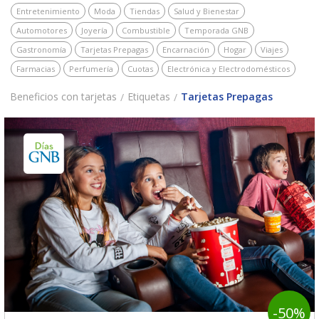
Entretenimiento
Moda
Tiendas
Salud y Bienestar
Automotores
Joyería
Combustible
Temporada GNB
Gastronomía
Tarjetas Prepagas
Encarnación
Hogar
Viajes
Farmacias
Perfumería
Cuotas
Electrónica y Electrodomésticos
Beneficios con tarjetas
Etiquetas
Tarjetas Prepagas
-50%