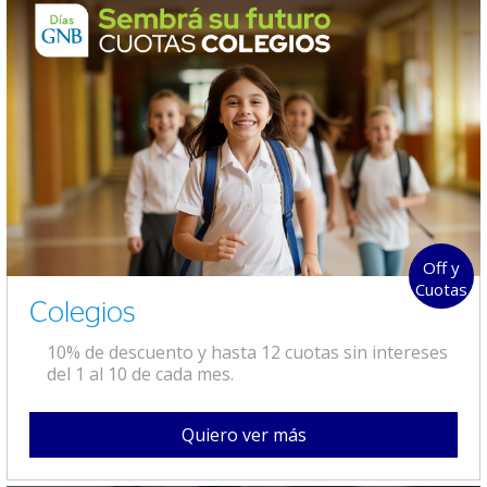
Off y
Cuotas
Colegios
10% de descuento y hasta 12 cuotas sin intereses
del 1 al 10 de cada mes.
Quiero ver más