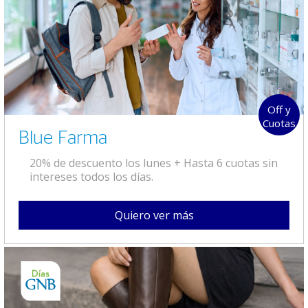
Off y
Cuotas
Blue Farma
20% de descuento los lunes + Hasta 6 cuotas sin
intereses todos los días.
Quiero ver más