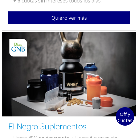
+ 6 cuotas sin intereses todos los días.
Quiero ver más
Off y
Cuotas
El Negro Suplementos
Hasta 45% de descuento + Hasta 6 cuotas sin