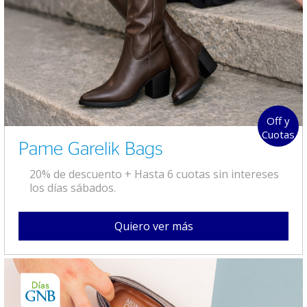
Off y
Cuotas
Pame Garelik Bags
20% de descuento + Hasta 6 cuotas sin intereses
los días sábados.
Quiero ver más