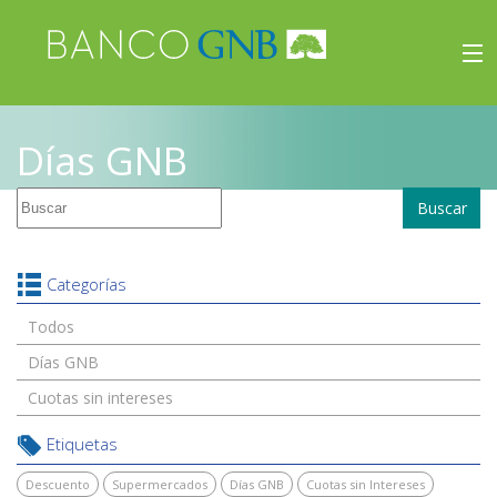
×
Beneficios
Días GNB
Inicio
Buscar
Viajes
Beneficios
Categorías
Todos
Días GNB
Cuotas sin intereses
Etiquetas
Descuento
Supermercados
Días GNB
Cuotas sin Intereses