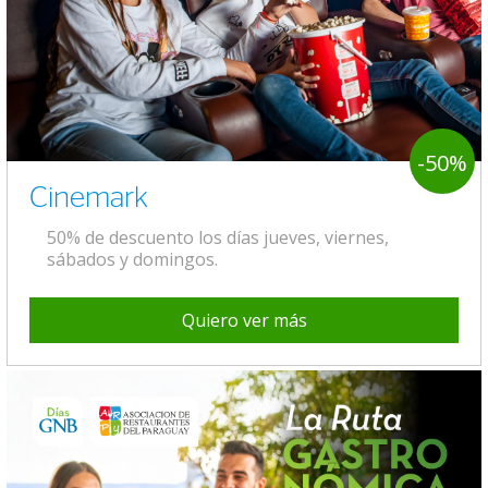
-50%
Cinemark
50% de descuento los días jueves, viernes,
sábados y domingos.
Quiero ver más