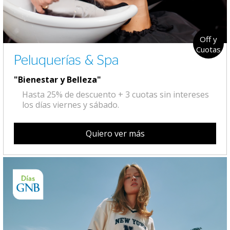
Off y
Cuotas
Peluquerías & Spa
"Bienestar y Belleza"
Hasta 25% de descuento + 3 cuotas sin intereses
los días viernes y sábado.
Quiero ver más