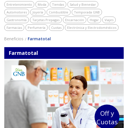
Entretenimiento
Moda
Tiendas
Salud y Bienestar
Automotores
Joyería
Combustible
Temporada GNB
Gastronomía
Tarjetas Prepagas
Encarnación
Hogar
Viajes
Farmacias
Perfumería
Cuotas
Electrónica y Electrodomésticos
Beneficios
Farmatotal
Farmatotal
Off y
Cuotas