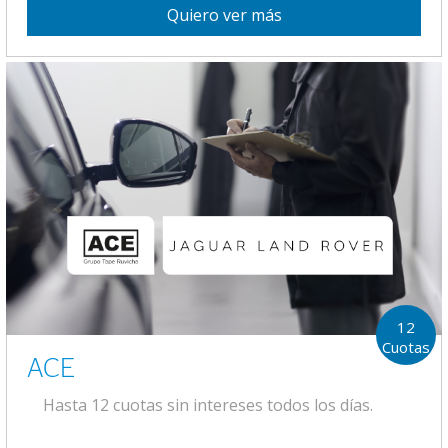
Quiero ver más
12
Cuotas
ACE
Hasta 12 cuotas sin intereses todos los días.