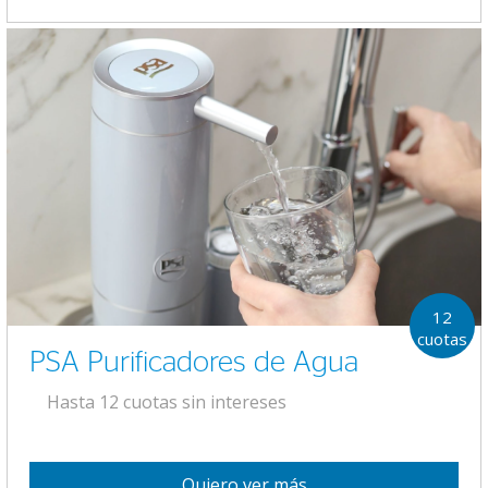
12
cuotas
PSA Purificadores de Agua
Hasta 12 cuotas sin intereses
Quiero ver más