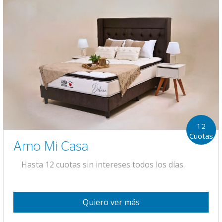
12
Cuotas
Amo Mi Casa
Hasta 12 cuotas sin intereses todos los días.
Quiero ver más