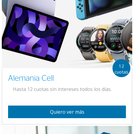
12
cuotas
Alemania Cell
Hasta 12 cuotas sin intereses todos los días.
Quiero ver más