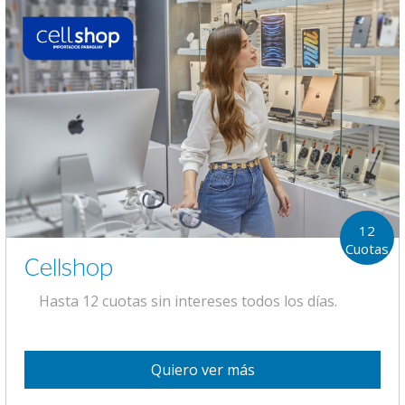
12
Cuotas
Cellshop
Hasta 12 cuotas sin intereses todos los días.
Quiero ver más