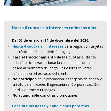
Hasta 6 cuotas sin intereses todos los días.
Del 05 de enero al 31 de diciembre del 2026.
Hasta 6 cuotas sin intereses
para pagos con tarjetas
de crédito del Banco GNB Paraguay.
Para el fraccionamiento de las cuotas
el cliente
deberá solicitar/seleccionar la cantidad de cuotas que
desea al momento del pago. Las cuotas se verán
reflejadas en el extracto del cliente.
No participan
de la promoción las tarjetas de débito y
crédito de afinidades Empresariales, Corporativas, Gift
Card, Gourmet y Prepagas.
No acumulable
con otras promociones.
Consulte las Bases y Condiciones para más