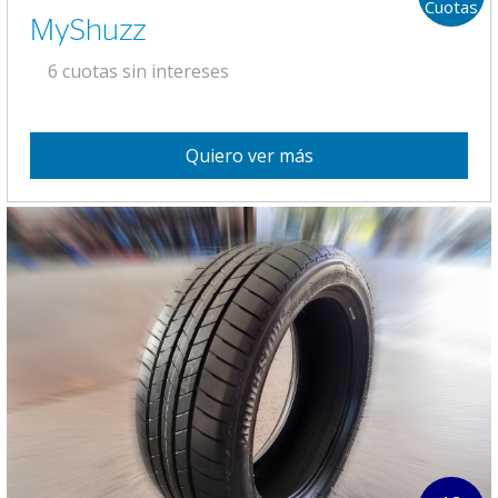
Cuotas
MyShuzz
6 cuotas sin intereses
Quiero ver más