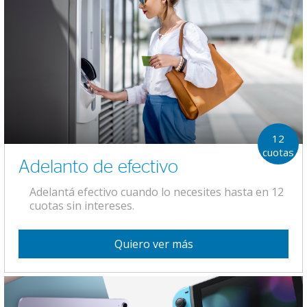
12
cuotas
Adelanto de efectivo
Adelantá efectivo cuando lo necesites hasta en 12
cuotas sin intereses.
Quiero ver más