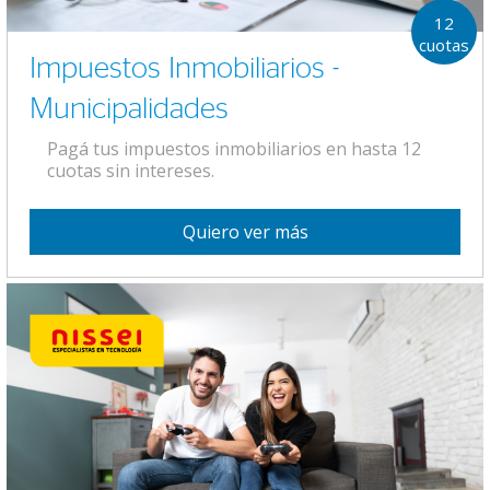
12
cuotas
Impuestos Inmobiliarios -
Municipalidades
Pagá tus impuestos inmobiliarios en hasta 12
cuotas sin intereses.
Quiero ver más