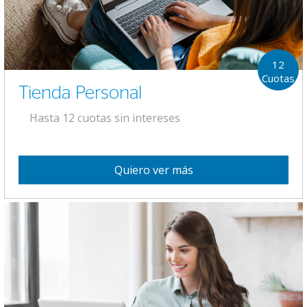
12
Cuotas
Tienda Personal
Hasta 12 cuotas sin intereses
Quiero ver más