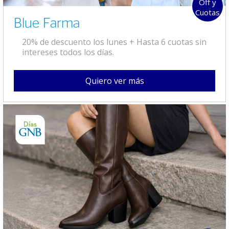
Off y
Cuotas
Blue Farma
20% de descuento los lunes + Hasta 6 cuotas sin
intereses todos los días.
Quiero ver más