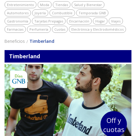
Entretenimiento
Moda
Tiendas
Salud y Bienestar
Automotores
Joyería
Combustible
Temporada GNB
Gastronomía
Tarjetas Prepagas
Encarnación
Hogar
Viajes
Farmacias
Perfumería
Cuotas
Electrónica y Electrodomésticos
Beneficios
Timberland
Timberland
Off y
cuotas