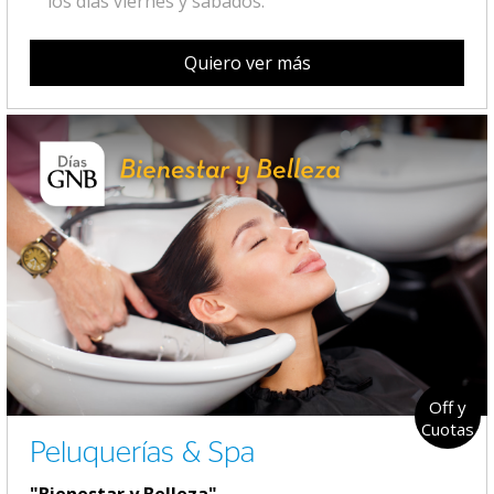
los días viernes y sábados.
Quiero ver más
Off y
Cuotas
Peluquerías & Spa
"Bienestar y Belleza"