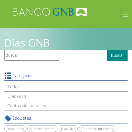
×
Beneficios
Días GNB
Inicio
Buscar
Viajes
Beneficios
Categorías
Todos
Días GNB
Cuotas sin intereses
Etiquetas
Descuento
Supermercados
Días GNB
Cuotas sin Intereses