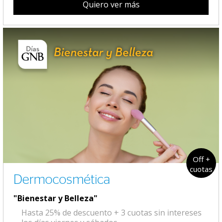
Quiero ver más
Off +
cuotas
Dermocosmética
"Bienestar y Belleza"
Hasta 25% de descuento + 3 cuotas sin intereses