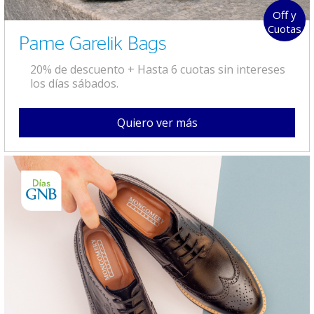
Off y
Cuotas
Pame Garelik Bags
20% de descuento + Hasta 6 cuotas sin intereses
los días sábados.
Quiero ver más