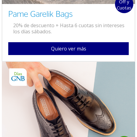
Off y
Cuotas
Pame Garelik Bags
20% de descuento + Hasta 6 cuotas sin intereses
los días sábados.
Quiero ver más