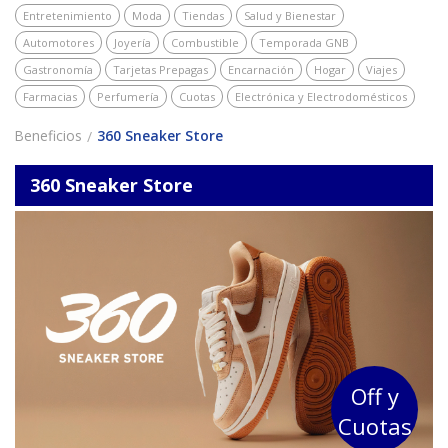
Entretenimiento
Moda
Tiendas
Salud y Bienestar
Automotores
Joyería
Combustible
Temporada GNB
Gastronomía
Tarjetas Prepagas
Encarnación
Hogar
Viajes
Farmacias
Perfumería
Cuotas
Electrónica y Electrodomésticos
Beneficios
360 Sneaker Store
360 Sneaker Store
Off y
Cuotas