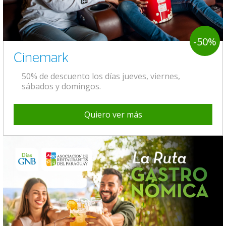
-50%
Cinemark
50% de descuento los días jueves, viernes,
sábados y domingos.
Quiero ver más