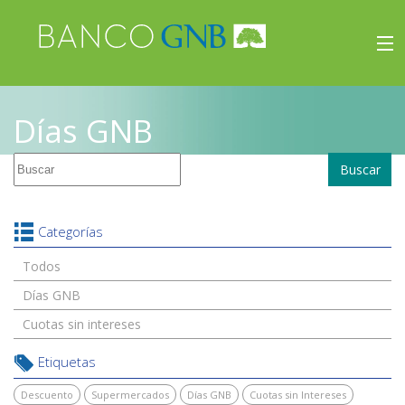
×
Beneficios
Días GNB
Inicio
Buscar
Viajes
Beneficios
Categorías
Todos
Días GNB
Cuotas sin intereses
Etiquetas
Descuento
Supermercados
Días GNB
Cuotas sin Intereses