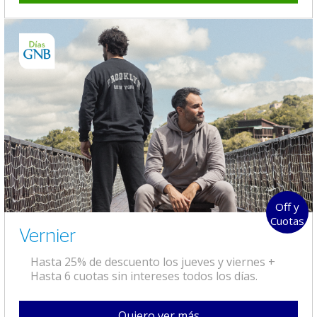
Off y
Cuotas
Vernier
Hasta 25% de descuento los jueves y viernes +
Hasta 6 cuotas sin intereses todos los días.
Quiero ver más