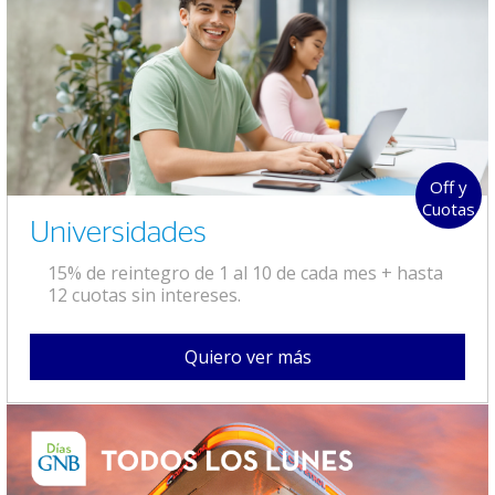
Off y
Cuotas
Universidades
15% de reintegro de 1 al 10 de cada mes + hasta
12 cuotas sin intereses.
Quiero ver más