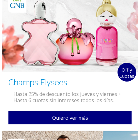
Off y
Cuotas
Champs Elysees
Hasta 25% de descuento los jueves y viernes +
Hasta 6 cuotas sin intereses todos los días.
Quiero ver más