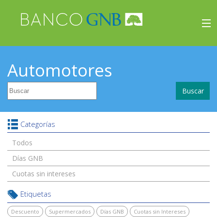
×
Beneficios
Automotores
Inicio
Buscar
Viajes
Beneficios
Categorías
Todos
Días GNB
Cuotas sin intereses
Etiquetas
Descuento
Supermercados
Días GNB
Cuotas sin Intereses