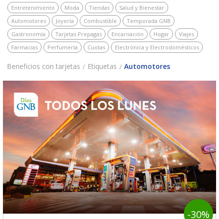
Entretenimiento
Moda
Tiendas
Salud y Bienestar
Automotores
Joyería
Combustible
Temporada GNB
Gastronomía
Tarjetas Prepagas
Encarnación
Hogar
Viajes
Farmacias
Perfumería
Cuotas
Electrónica y Electrodomésticos
Beneficios con tarjetas
Etiquetas
Automotores
-30%