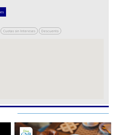
nes
Cuotas sin Intereses
Descuento