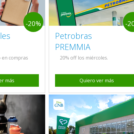
-20%
-2
les
Petrobras
PREMMIA
o en compras
20% off los miércoles.
er más
Quiero ver más