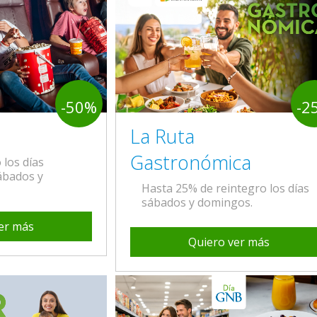
-50%
-2
La Ruta
Gastronómica
los días
sábados y
Hasta 25% de reintegro los días
sábados y domingos.
er más
Quiero ver más