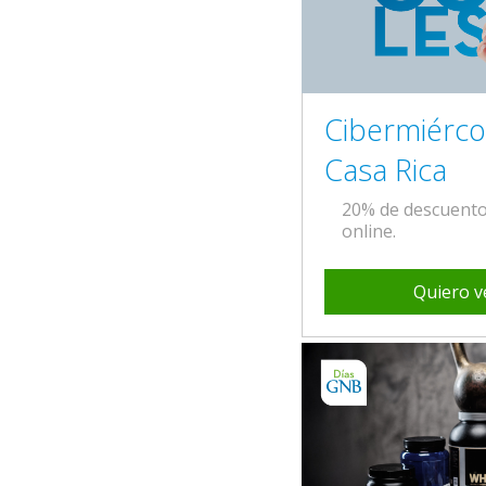
Cibermiérco
Casa Rica
20% de descuent
online.
Quiero v