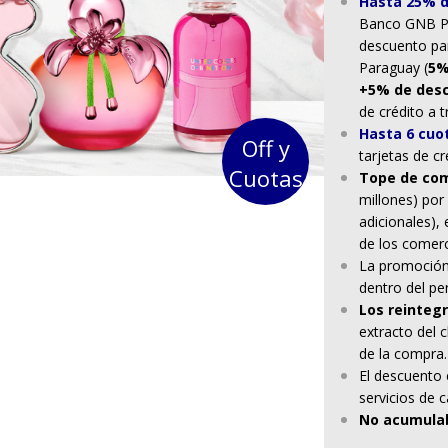
Hasta 25% 
Banco GNB Pa
descuento pa
Paraguay (
5%
+5% de desc
de crédito a 
Hasta 6 cuot
Off y
tarjetas de c
Cuotas
Tope de com
millones) por 
adicionales), 
de los comerc
La promoción
dentro del pe
Los reinteg
extracto del c
de la compra.
El descuento
servicios de 
No acumula