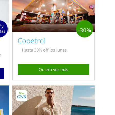
f y
-30%
tas
Copetrol
Hasta 30% off los lunes.
n
Quiero ver más