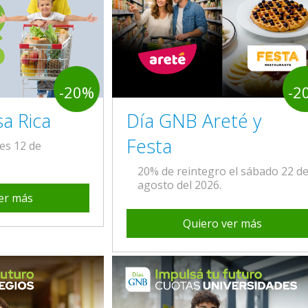
-20%
-2
a Rica
Día GNB Areté y
Festa
les 12 de
20% de reintegro el sábado 22 d
agosto del 2026.
er más
Quiero ver más