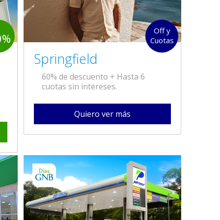
Off y
0%
Cuotas
Springfield
60% de descuento + Hasta 6
cuotas sin intereses.
Quiero ver más