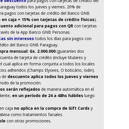
de descuento
para pagos con tarjetas de crédito del
raguay todos los jueves y viernes. 20% de
ra pagos con tarjetas de crédito del Banco GNB
 en caja + 15% con tarjetas de crédito físicas
).
uento adicional para pagos con QR
con tarjetas
través de la App Banco GNB Personas.
as sin intereses
todos los días para pagos con
rédito del Banco GNB Paraguay.
pra mensual: Gs. 2.000.000
(guaraníes dos
cuenta de tarjeta de crédito (incluye titulares y
el cual aplica en forma conjunta a todos los locales
ios adheridos (Champs Elysees, O boticário, Isdin).
 de
descuento aplica todos los jueves y viernes
riodo de la promoción.
ros serán reflejados
de manera automática en el
liente,
en un período de 24 a 48hs hábiles
luego
 en caja
no aplica en la compra de Gift Cards
y
cabina como tratamientos faciales.
ble
con otras promociones.