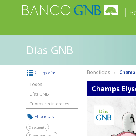
|
Be
Días GNB
Beneficios
Champs
Categorías
Todos
Champs Elys
Días GNB
Cuotas sin intereses
Etiquetas
Descuento
Supermercados