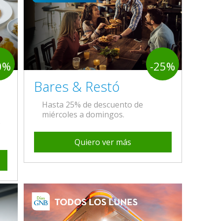
0%
-25%
Bares & Restó
Hasta 25% de descuento de
miércoles a domingos.
e
Quiero ver más