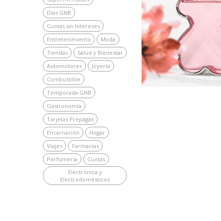
Días GNB
Cuotas sin Intereses
Entretenimiento
Moda
Tiendas
Salud y Bienestar
Automotores
Joyería
Combustible
Temporada GNB
Gastronomía
Tarjetas Prepagas
Encarnación
Hogar
Viajes
Farmacias
Perfumería
Cuotas
Electrónica y
Electrodomésticos