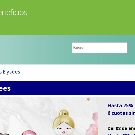
neficios
 Elysees
ees
Hasta 25% 
6 cuotas si
Del 08 de en