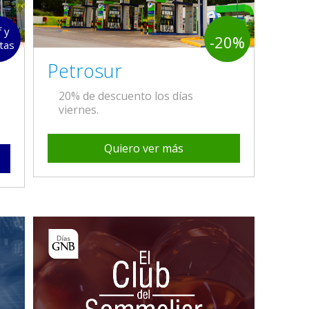
f y
-20%
tas
Petrosur
20% de descuento los días
viernes.
Quiero ver más