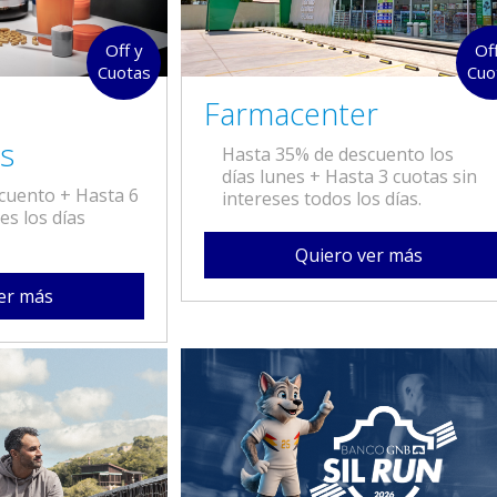
Off y
Of
Cuotas
Cuo
Farmacenter
s
Hasta 35% de descuento los
días lunes + Hasta 3 cuotas sin
cuento + Hasta 6
intereses todos los días.
es los días
Quiero ver más
er más