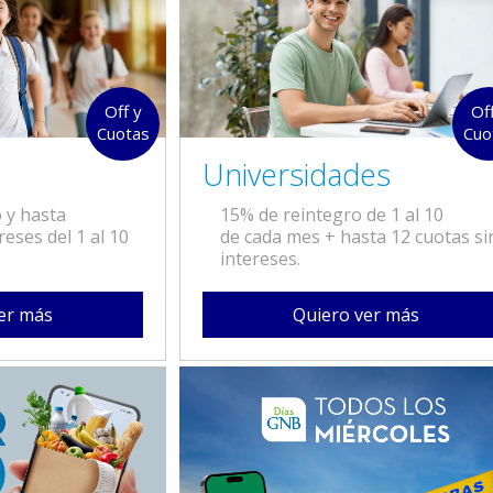
Off y
Of
Cuotas
Cuo
Universidades
 y hasta
15% de reintegro de 1 al 10
reses del 1 al 10
de cada mes + hasta 12 cuotas si
intereses.
er más
Quiero ver más