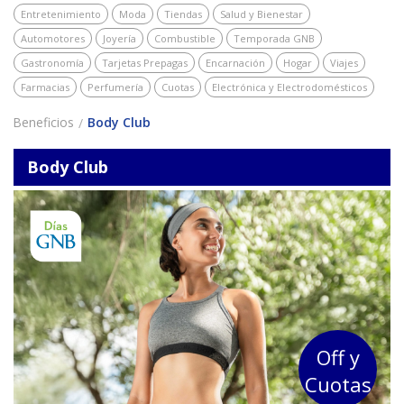
Entretenimiento
Moda
Tiendas
Salud y Bienestar
Automotores
Joyería
Combustible
Temporada GNB
Gastronomía
Tarjetas Prepagas
Encarnación
Hogar
Viajes
Farmacias
Perfumería
Cuotas
Electrónica y Electrodomésticos
Beneficios
Body Club
Body Club
Off y
Cuotas