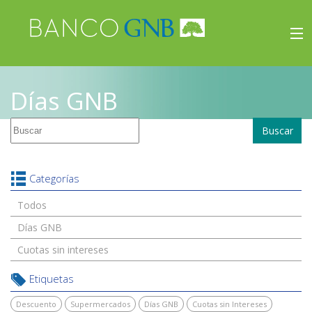
×
Beneficios
Días GNB
Inicio
Buscar
Viajes
Beneficios
Categorías
Todos
Días GNB
Cuotas sin intereses
Etiquetas
Descuento
Supermercados
Días GNB
Cuotas sin Intereses