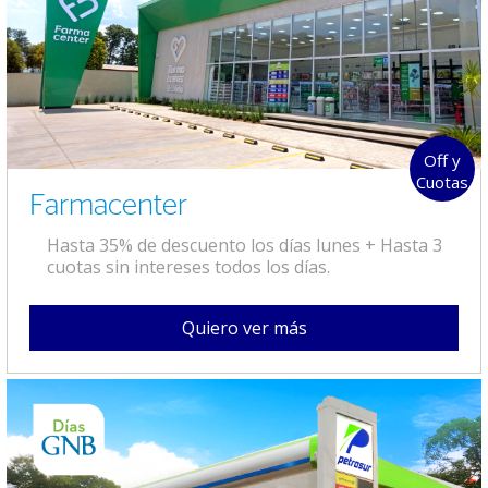
Off y
Cuotas
Farmacenter
Hasta 35% de descuento los días lunes + Hasta 3
cuotas sin intereses todos los días.
Quiero ver más