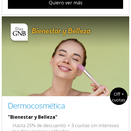
Quiero ver más
Off +
cuotas
Dermocosmética
"Bienestar y Belleza"
Hasta 25% de descuento + 3 cuotas sin intereses