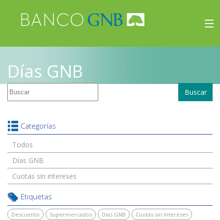
×
Beneficios
Días GNB
Inicio
Buscar
Viajes
Beneficios
Categorías
Todos
Días GNB
Cuotas sin intereses
Etiquetas
Descuento
Supermercados
Días GNB
Cuotas sin Intereses