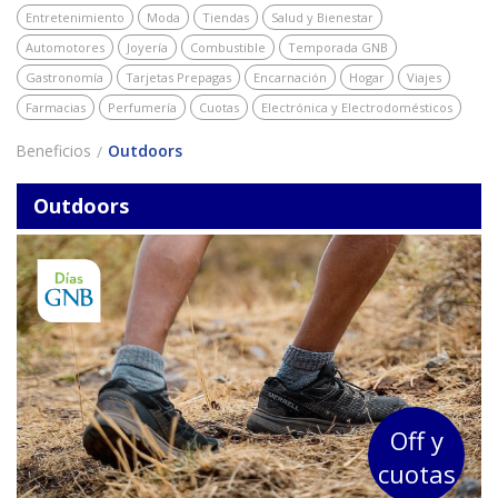
Entretenimiento
Moda
Tiendas
Salud y Bienestar
Automotores
Joyería
Combustible
Temporada GNB
Gastronomía
Tarjetas Prepagas
Encarnación
Hogar
Viajes
Farmacias
Perfumería
Cuotas
Electrónica y Electrodomésticos
Beneficios
Outdoors
Outdoors
Off y
cuotas