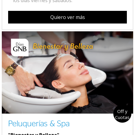
los días viernes y sábados.
Quiero ver más
Off y
Cuotas
Peluquerías & Spa
"Bienestar y Belleza"