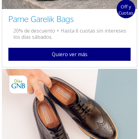
Off y
Cuotas
Pame Garelik Bags
20% de descuento + Hasta 6 cuotas sin intereses
los días sábados.
Quiero ver más