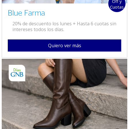
Off y
Cuotas
Blue Farma
20% de descuento los lunes + Hasta 6 cuotas sin
intereses todos los días.
Quiero ver más