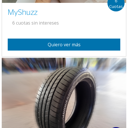
6
Cuotas
MyShuzz
6 cuotas sin intereses
Quiero ver más