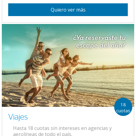
Quiero ver más
18
cuotas
Viajes
Hasta 18 cuotas sin intereses en agencias y
aerolíneas de todo el país.