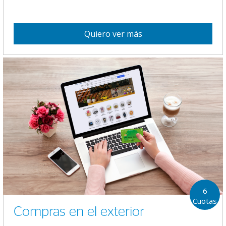
Quiero ver más
6
Cuotas
Compras en el exterior