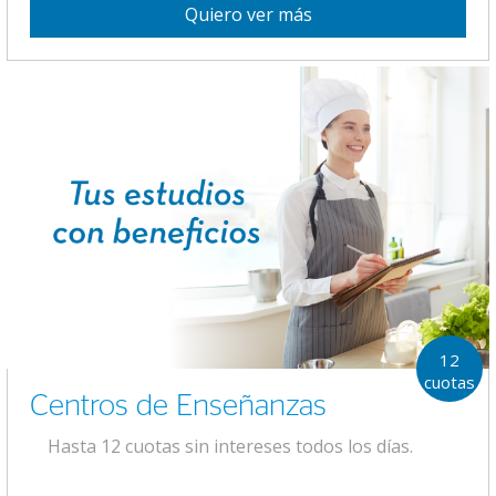
Quiero ver más
12
cuotas
Centros de Enseñanzas
Hasta 12 cuotas sin intereses todos los días.