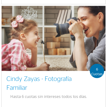
6
Cuotas
Cindy Zayas - Fotografía
Familiar
Hasta 6 cuotas sin intereses todos los días.