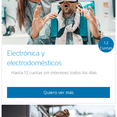
12
Cuotas
Electrónica y
electrodomésticos
Hasta 12 cuotas sin intereses todos los días.
Quiero ver más