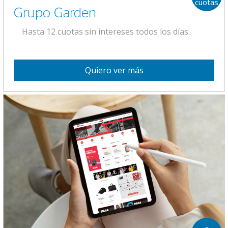
cuotas
Grupo Garden
Hasta 12 cuotas sin intereses todos los días.
Quiero ver más