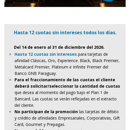
Hasta 12 cuotas sin intereses todos los días.
Del 14 de enero al 31 de diciembre del 2026.
Hasta 12 cuotas sin intereses
para tarjetas de
afinidad Clásicas, Oro, Experience. Black, Black Premier,
Metalcard Premier, Platinum e Infinite Premier del
Banco GNB Paraguay.
Para el fraccionamiento de las cuotas el cliente
deberá solicitar/seleccionar la cantidad de cuotas
que desea al momento del pago bajo el Plan 1 de
Bancard. Las cuotas se verán reflejadas en el extracto
del cliente.
No participan de la promoción
las tarjetas de débito
y crédito de afinidades Empresariales, Corporativas, Gift
Card, Gourmet y Prepagas.