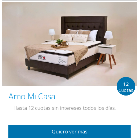
12
Cuotas
Amo Mi Casa
Hasta 12 cuotas sin intereses todos los días.
Quiero ver más