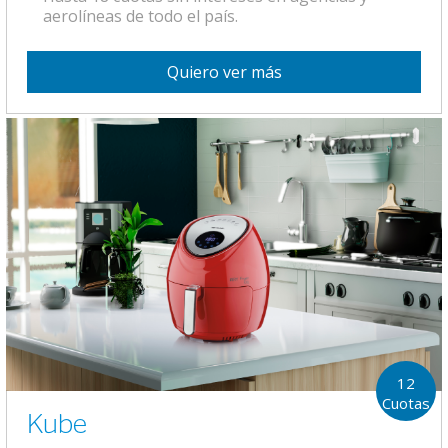
aerolíneas de todo el país.
Quiero ver más
12
Cuotas
Kube