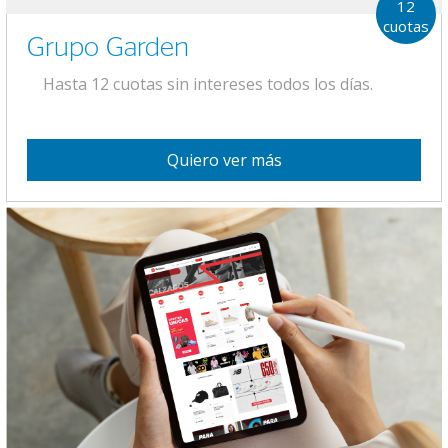
12
cuotas
Grupo Garden
Hasta 12 cuotas sin intereses todos los días.
Quiero ver más