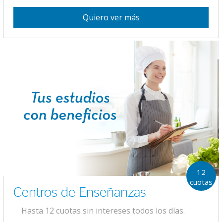
Quiero ver más
12
cuotas
Centros de Enseñanzas
Hasta 12 cuotas sin intereses todos los días.