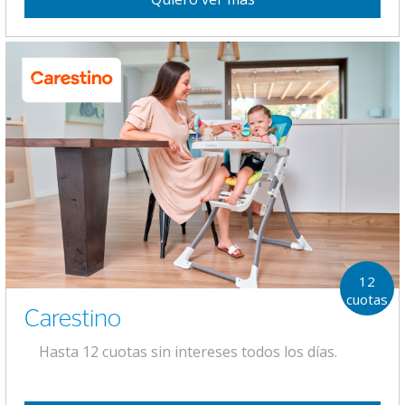
12
cuotas
Carestino
Hasta 12 cuotas sin intereses todos los días.