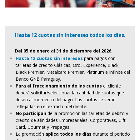
Hasta 12 cuotas sin intereses todos los días.
Del 05 de enero al 31 de diciembre del 2026.
Hasta 12 cuotas sin intereses
para pagos con
tarjetas de crédito Clásicas, Oro, Experience, Black,
Black Premier, Metalcard Premier, Platinum e Infinite del
Banco GNB Paraguay.
Para el fraccionamiento de las cuotas
el cliente
deberá solicitar/seleccionar la cantidad de cuotas que
desea al momento del pago. Las cuotas se verán
reflejadas en el extracto del cliente.
No participan
de la promoción las tarjetas de débito y
crédito de afinidades Empresariales, Corporativas, Gift
Card, Gourmet y Prepagas.
La promoción
aplica todos los días
durante el periodo