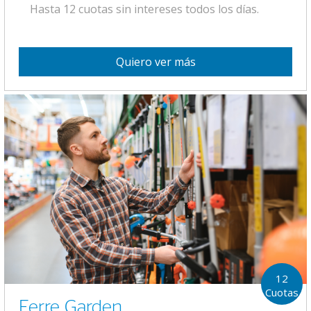
Hasta 12 cuotas sin intereses todos los días.
Quiero ver más
12
Cuotas
Ferre Garden