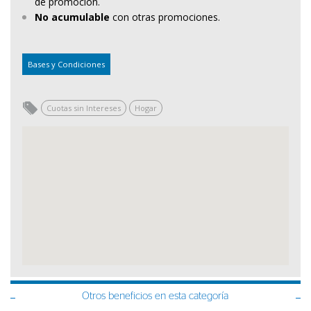
de promoción.
No acumulable
con otras promociones.
Bases y Condiciones
Cuotas sin Intereses
Hogar
Otros beneficios en esta categoría