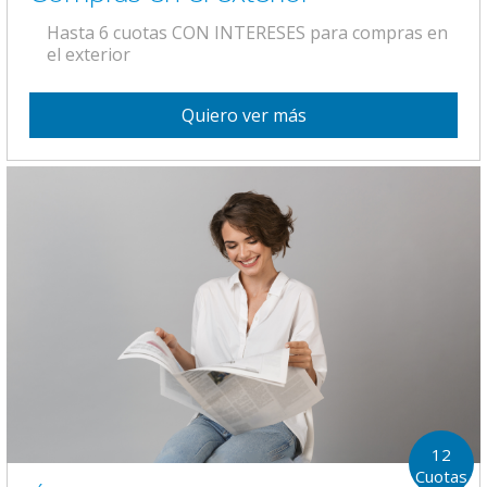
Hasta 6 cuotas CON INTERESES para compras en
el exterior
Quiero ver más
12
Cuotas