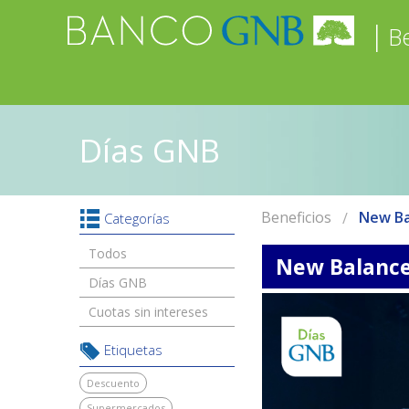
|
Be
Días GNB
Beneficios
New Ba
Categorías
Todos
New Balanc
Días GNB
Cuotas sin intereses
Etiquetas
Descuento
Supermercados