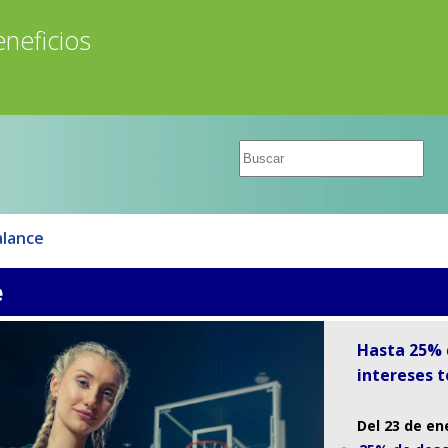
neficios
lance
e
Hasta 25% d
intereses t
Del 23 de en