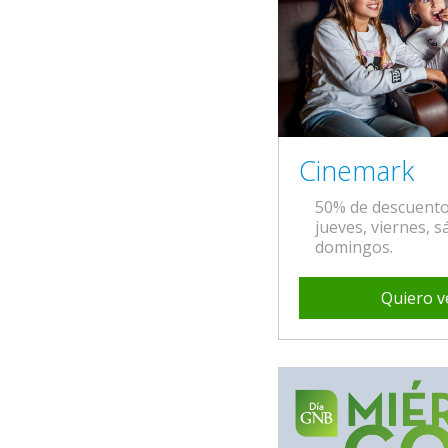
Cinemark
50% de descuento 
jueves, viernes, 
domingos.
Quiero v