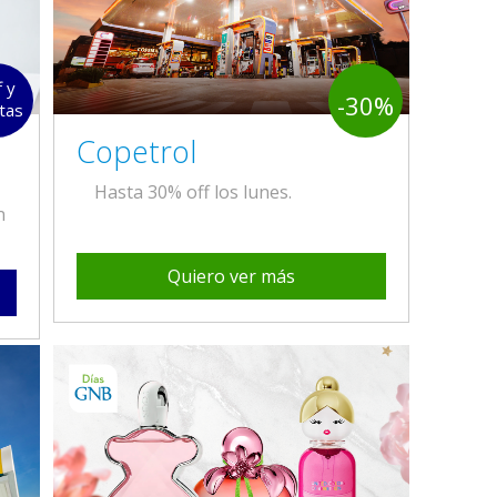
f y
-30%
tas
Copetrol
Hasta 30% off los lunes.
n
Quiero ver más