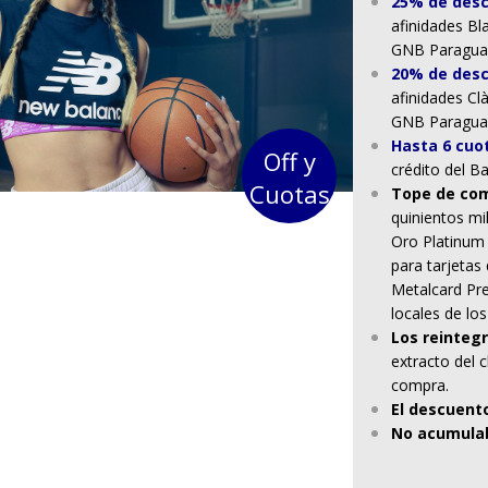
25% de desc
afinidades Bl
GNB Paraguay 
20% de des
afinidades Clà
GNB Paraguay 
Hasta 6 cuot
Off y
crédito del 
Cuotas
Tope de com
quinientos mil
Oro Platinum e
para tarjetas
Metalcard Pre
locales de lo
Los reintegr
extracto del c
compra.
El descuento
No acumula