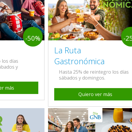
-50%
-2
La Ruta
Gastronómica
los días
sábados y
Hasta 25% de reintegro los días
sábados y domingos.
er más
Quiero ver más