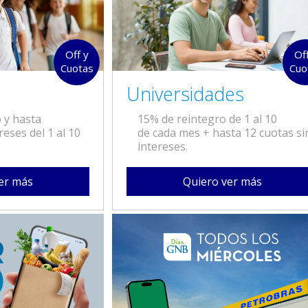
Off y
Of
Cuotas
Cuo
Universidades
 y hasta
15% de reintegro de 1 al 10
reses del 1 al 10
de cada mes + hasta 12 cuotas si
intereses.
er más
Quiero ver más