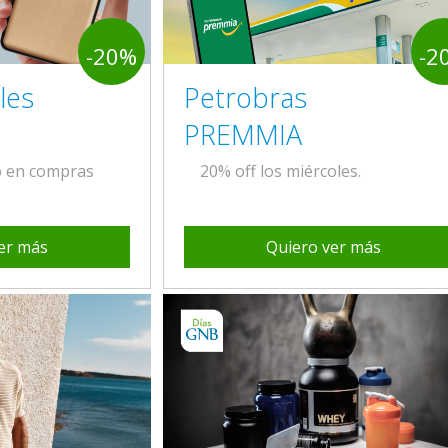
-20%
-2
les
Petrobras
PREMMIA
o en compras
20% off los miércoles.
er más
Quiero ver más