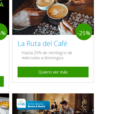
5%
-25%
La Ruta del Café
Hasta 25% de reintegro de
miércoles a domingos.
Quiero ver más