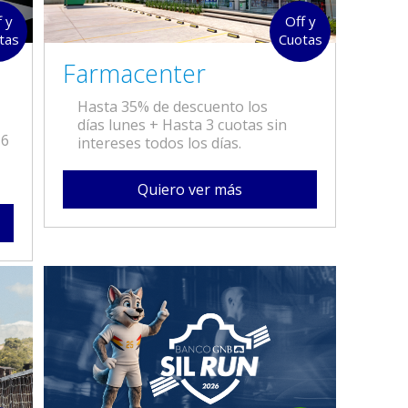
f y
Off y
tas
Cuotas
Farmacenter
Hasta 35% de descuento los
días lunes + Hasta 3 cuotas sin
 6
intereses todos los días.
Quiero ver más