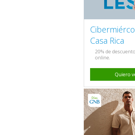
Cibermiérco
Casa Rica
20% de descuent
online.
Quiero v