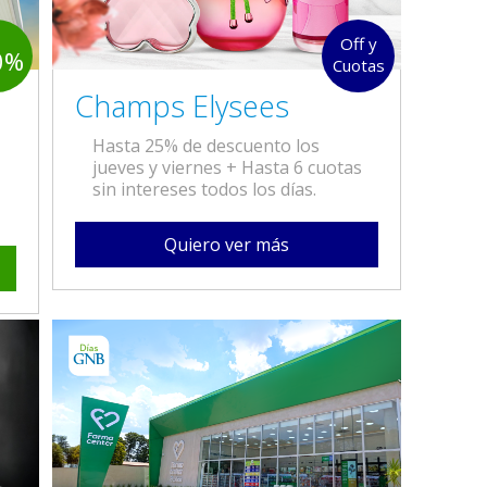
Off y
0%
Cuotas
Champs Elysees
Hasta 25% de descuento los
jueves y viernes + Hasta 6 cuotas
sin intereses todos los días.
Quiero ver más