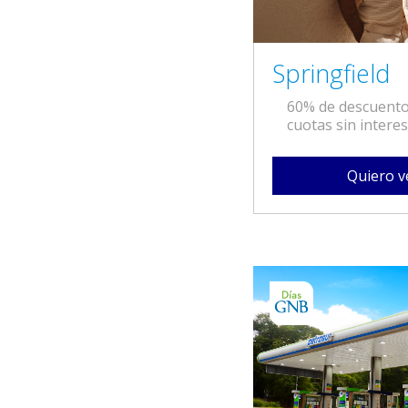
Springfield
60% de descuento
cuotas sin interes
Quiero v