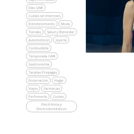
Días GNB
Cuotas sin Intereses
Entretenimiento
Moda
Tiendas
Salud y Bienestar
Automotores
Joyería
Combustible
Temporada GNB
Gastronomía
Tarjetas Prepagas
Encarnación
Hogar
Viajes
Farmacias
Perfumería
Cuotas
Electrónica y
Electrodomésticos