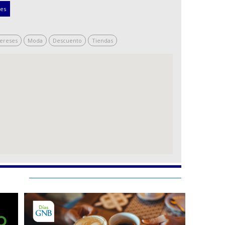
nes
tereses
Moda
Descuento
Tiendas