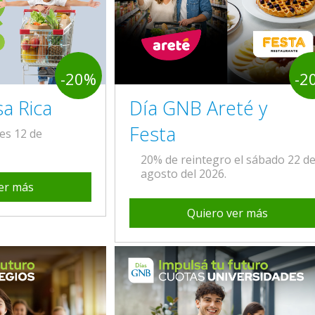
-20%
-2
a Rica
Día GNB Areté y
Festa
les 12 de
20% de reintegro el sábado 22 d
agosto del 2026.
er más
Quiero ver más