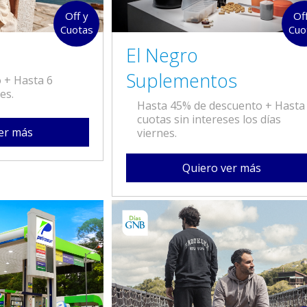
Off y
Of
Cuotas
Cuo
El Negro
Suplementos
 + Hasta 6
es.
Hasta 45% de descuento + Hasta
cuotas sin intereses los días
er más
viernes.
Quiero ver más