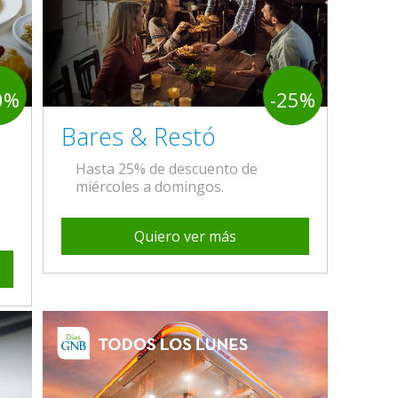
0%
-25%
Bares & Restó
Hasta 25% de descuento de
miércoles a domingos.
e
Quiero ver más