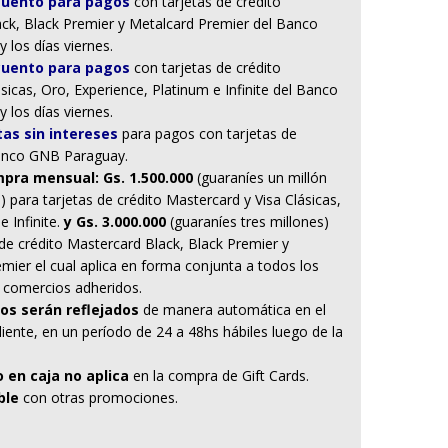
uento para pagos
con tarjetas de crédito
ack, Black Premier y Metalcard Premier del Banco
los días viernes.
cuento para pagos
con tarjetas de crédito
sicas, Oro, Experience, Platinum e Infinite del Banco
los días viernes.
as sin intereses
para pagos con tarjetas de
Banco GNB Paraguay.
pra mensual: Gs. 1.500.000
(guaraníes un millón
) para tarjetas de crédito Mastercard y Visa Clásicas,
 Infinite.
y Gs. 3.000.000
(guaraníes tres millones)
 de crédito Mastercard Black, Black Premier y
mier el cual aplica en forma conjunta a todos los
s comercios adheridos.
os serán reflejados
de manera automática en el
liente, en un período de 24 a 48hs hábiles luego de la
 en caja no aplica
en la compra de Gift Cards.
ble
con otras promociones.