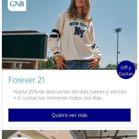
Off y
Cuotas
Forever 21
Hasta 25% de descuento los días jueves y viernes
+ 6 cuotas sin intereses todos los días.
Quiero ver más