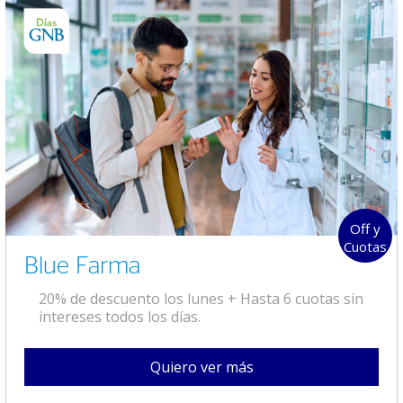
Off y
Cuotas
Blue Farma
20% de descuento los lunes + Hasta 6 cuotas sin
intereses todos los días.
Quiero ver más