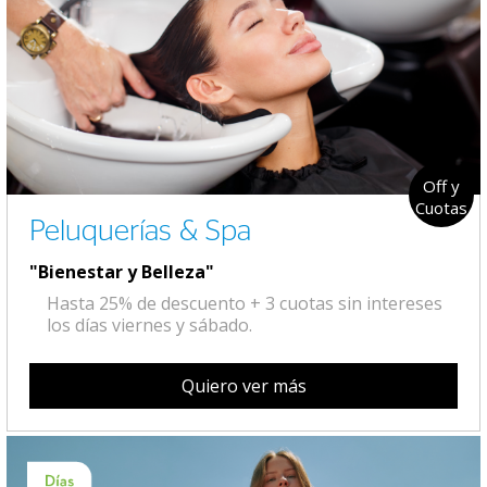
Off y
Cuotas
Peluquerías & Spa
"Bienestar y Belleza"
Hasta 25% de descuento + 3 cuotas sin intereses
los días viernes y sábado.
Quiero ver más