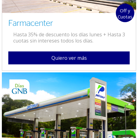
Off y
Cuotas
Farmacenter
Hasta 35% de descuento los días lunes + Hasta 3
cuotas sin intereses todos los días.
Quiero ver más