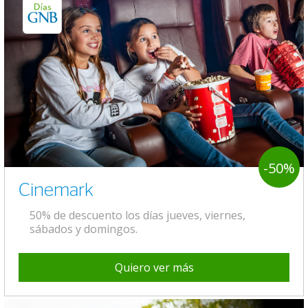
-50%
Cinemark
50% de descuento los días jueves, viernes,
sábados y domingos.
Quiero ver más