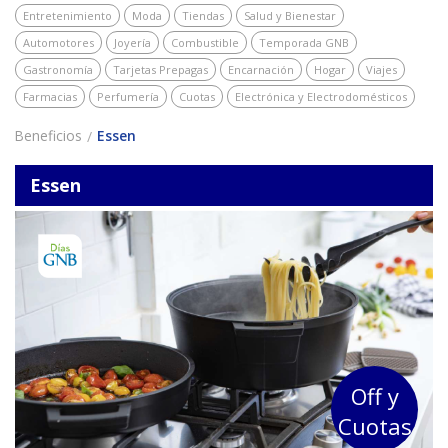
Entretenimiento
Moda
Tiendas
Salud y Bienestar
Automotores
Joyería
Combustible
Temporada GNB
Gastronomía
Tarjetas Prepagas
Encarnación
Hogar
Viajes
Farmacias
Perfumería
Cuotas
Electrónica y Electrodomésticos
Beneficios
Essen
Essen
Off y
Cuotas