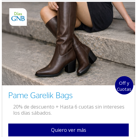
Off y
Cuotas
Pame Garelik Bags
20% de descuento + Hasta 6 cuotas sin intereses
los días sábados.
Quiero ver más