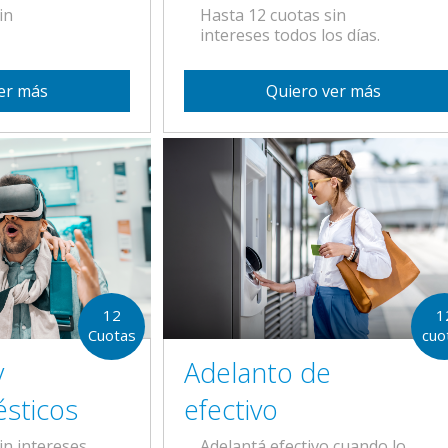
Hasta 12 cuotas sin
in
intereses todos los días.
Quiero ver más
er más
12
1
Cuotas
cuo
y
Adelanto de
sticos
efectivo
in intereses
Adelantá efectivo cuando lo