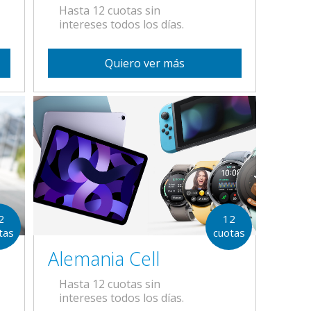
Hasta 12 cuotas sin
intereses todos los días.
Quiero ver más
2
12
tas
cuotas
Alemania Cell
Hasta 12 cuotas sin
intereses todos los días.