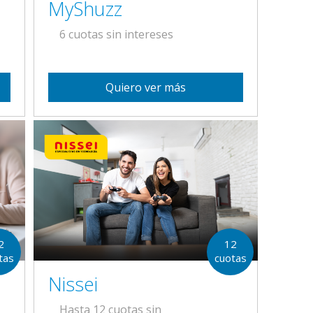
MyShuzz
6 cuotas sin intereses
Quiero ver más
2
12
tas
cuotas
Nissei
Hasta 12 cuotas sin