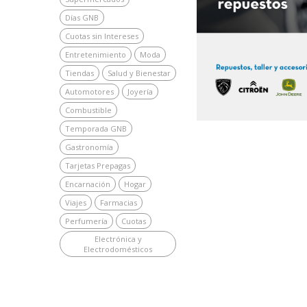
Días GNB
Cuotas sin Intereses
Entretenimiento
Moda
Tiendas
Salud y Bienestar
Automotores
Joyería
Combustible
Temporada GNB
Gastronomía
Tarjetas Prepagas
Encarnación
Hogar
Viajes
Farmacias
Perfumería
Cuotas
Electrónica y
Electrodomésticos