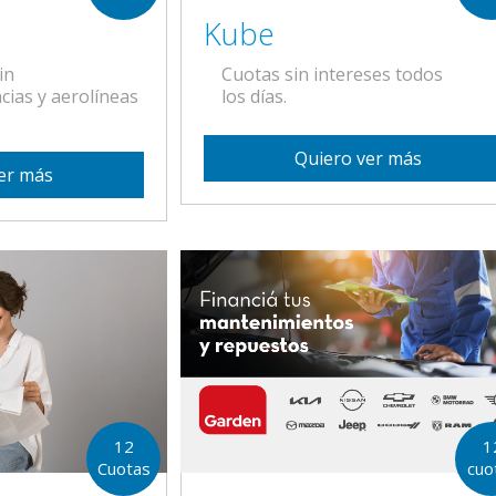
Kube
in
Cuotas sin intereses todos
cias y aerolíneas
los días.
Quiero ver más
er más
12
1
Cuotas
cuo