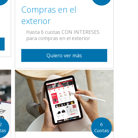
Compras en el
exterior
Hasta 6 cuotas CON INTERESES
para compras en el exterior
Quiero ver más
2
6
tas
Cuotas