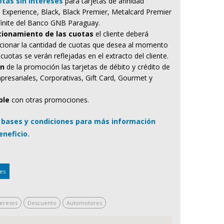
tas sin intereses
para tarjetas de afinidad
, Experience, Black, Black Premier, Metalcard Premier
finite del Banco GNB Paraguay.
ccionamiento de las cuotas
el cliente deberá
eccionar la cantidad de cuotas que desea al momento
cuotas se verán reflejadas en el extracto del cliente.
an
de la promoción las tarjetas de débito y crédito de
presariales, Corporativas, Gift Card, Gourmet y
ble
con otras promociones.
s bases y condiciones para más información
eneficio.
es
tereses
Descuento
Automotores