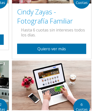
tas
Cuotas
Cindy Zayas -
Fotografía Familiar
Hasta 6 cuotas sin intereses todos
los días.
Quiero ver más
6
2
Cuotas
tas