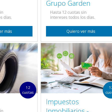
Grupo Garden
in
Hasta 12 cuotas sin
s días.
intereses todos los días.
er más
Quiero ver más
12
1
cuotas
cuo
Impuestos
Inmobiliarios -
in