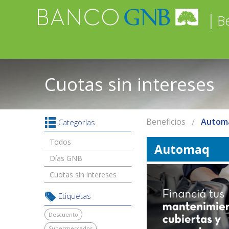
|
Be
Cuotas sin intereses
Beneficios
Autom
Categorías
Todos
Automaq
Días GNB
Cuotas sin intereses
Etiquetas
Descuento
Supermercados