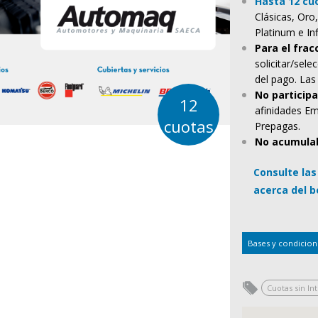
Hasta 12 cuo
Clásicas, Oro
Platinum e In
Para el fra
solicitar/sel
del pago. Las 
No particip
12
afinidades Em
cuotas
Prepagas.
No acumula
Consulte la
acerca del b
Bases y condicion
Cuotas sin In