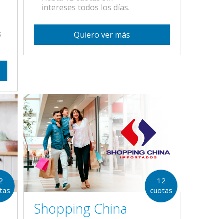
intereses todos los días.
s
Quiero ver más
2
12
tas
cuotas
Shopping China