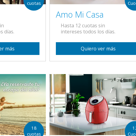
Cuo
cuotas
Amo Mi Casa
Hasta 12 cuotas sin
in
intereses todos los días.
s días.
Quiero ver más
er más
18
1
cuotas
Cuo