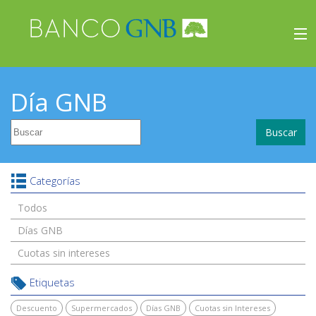
×
Beneficios
Día GNB
Inicio
Buscar
Viajes
Beneficios
Categorías
Todos
Días GNB
Cuotas sin intereses
Etiquetas
Descuento
Supermercados
Días GNB
Cuotas sin Intereses