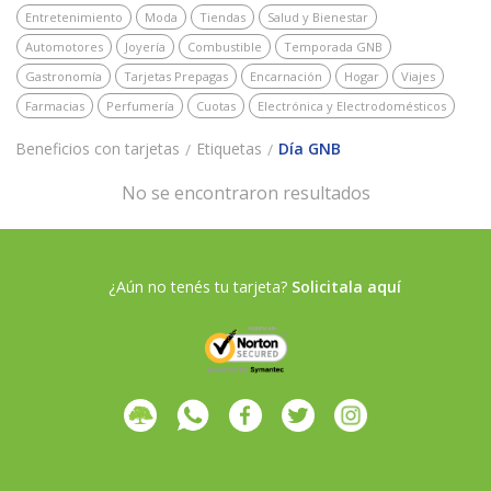
Entretenimiento
Moda
Tiendas
Salud y Bienestar
Automotores
Joyería
Combustible
Temporada GNB
Gastronomía
Tarjetas Prepagas
Encarnación
Hogar
Viajes
Farmacias
Perfumería
Cuotas
Electrónica y Electrodomésticos
Beneficios con tarjetas
Etiquetas
Día GNB
No se encontraron resultados
¿Aún no tenés tu tarjeta?
Solicitala aquí