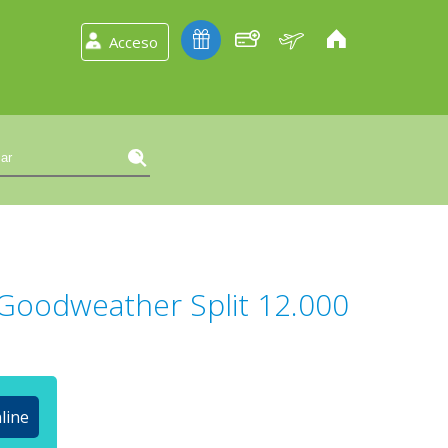
Acceso
 Goodweather Split 12.000
line