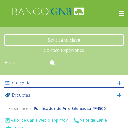
×
Experience
Inicio
Solicitá tu clave
Conocé Experience
Viajes
Beneficios
Categorías
Experience
Etiquetas
Acceso
Experience
Purificador de Aire Silencioso PF4500
Valor de Canje web o app móvil
Valor de Canje
telefónico