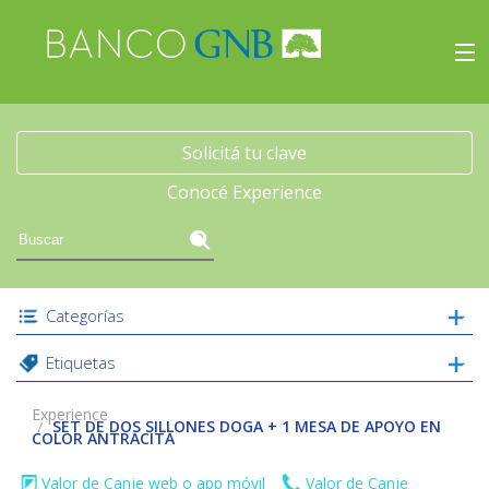
×
Experience
Inicio
Solicitá tu clave
Conocé Experience
Viajes
Beneficios
Categorías
Experience
Etiquetas
Acceso
Experience
SET DE DOS SILLONES DOGA + 1 MESA DE APOYO EN
COLOR ANTRACITA
Valor de Canje web o app móvil
Valor de Canje