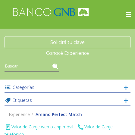
×
Experience
Inicio
Solicitá tu clave
Conocé Experience
Viajes
Beneficios
Categorías
Experience
Etiquetas
Acceso
Experience
Amano Perfect Match
Valor de Canje web o app móvil
Valor de Canje
telefónico