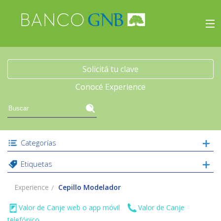
×
Experience
Inicio
Solicitá tu clave
Conocé Experience
Viajes
Beneficios
Categorías
Experience
Etiquetas
Acceso
Experience
Cepillo Modelador
Valor de Canje web o app móvil
Valor de Canje
telefónico