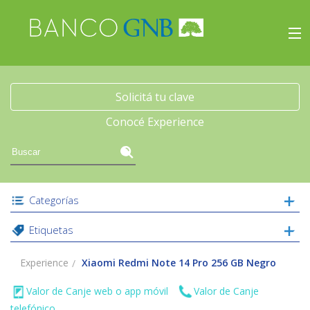
×
Experience
Inicio
Solicitá tu clave
Conocé Experience
Viajes
Beneficios
Categorías
Experience
Etiquetas
Acceso
Experience
Xiaomi Redmi Note 14 Pro 256 GB Negro
Valor de Canje web o app móvil
Valor de Canje
telefónico