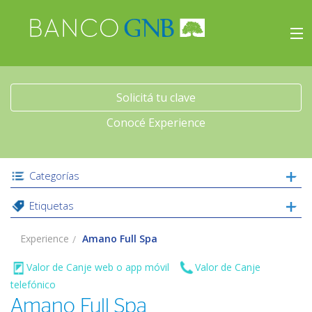
×
Experience
Inicio
Solicitá tu clave
Conocé Experience
Viajes
Beneficios
Categorías
Etiquetas
Experience
Experience
Amano Full Spa
Acceso
Valor de Canje web o app móvil
Valor de Canje
telefónico
Amano Full Spa