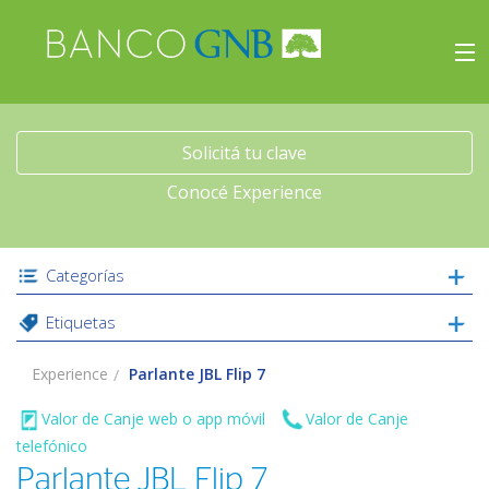
×
Experience
Inicio
Solicitá tu clave
Conocé Experience
Viajes
Beneficios
Categorías
Etiquetas
Experience
Experience
Parlante JBL Flip 7
Acceso
Valor de Canje web o app móvil
Valor de Canje
telefónico
Parlante JBL Flip 7