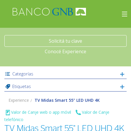
×
Experience
Inicio
Solicitá tu clave
Conocé Experience
Viajes
Beneficios
Categorías
Etiquetas
Experience
Experience
TV Midas Smart 55" LED UHD 4K
Acceso
Valor de Canje web o app móvil
Valor de Canje
telefónico
TV Midas Smart 55" LED UHD 4K