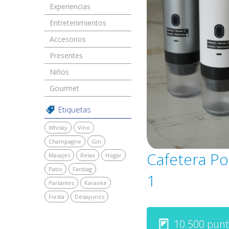
Experiencias
Entretenimientos
Accesorios
Presentes
Niños
Gourmet
Etiquetas
Whisky
Vino
Champagne
Gin
Cafetera Por
Masajes
Relax
Hogar
Patio
Fanbag
1
Parlantes
Karaoke
Fiesta
Desayunos
10.500 punt