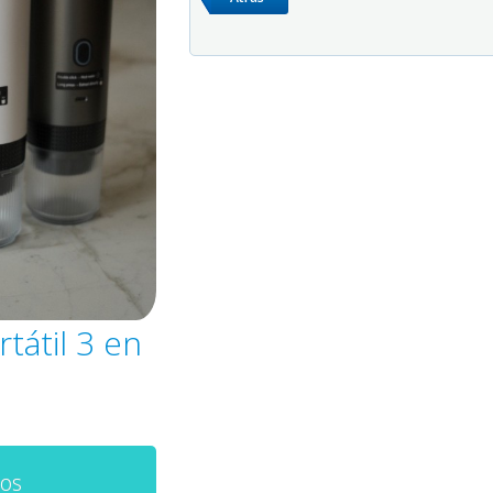
tátil 3 en
os