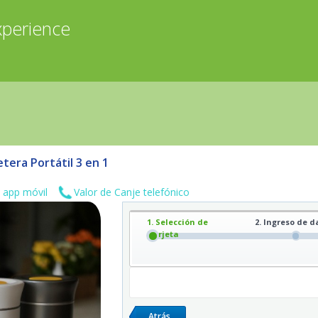
xperience
tera Portátil 3 en 1
 app móvil
Valor de Canje telefónico
1. Selección de
2. Ingreso de d
Tarjeta
Atrás