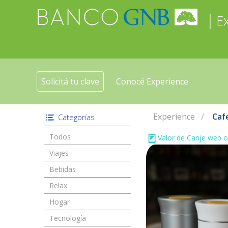
|
E
Solicitá tu clave
Conocé Experience
Experience
Cafe
Categorías
Todos
Valor de Canje web o
Viajes
Bebidas
Relax
Hogar
Tecnología