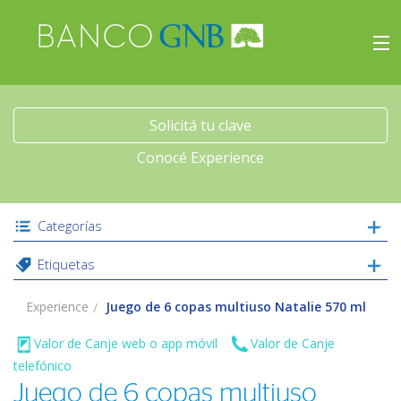
×
Experience
Inicio
Solicitá tu clave
Conocé Experience
Viajes
Beneficios
Categorías
Etiquetas
Experience
Experience
Juego de 6 copas multiuso Natalie 570 ml
Acceso
Valor de Canje web o app móvil
Valor de Canje
telefónico
Juego de 6 copas multiuso