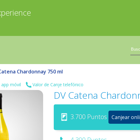
xperience
Catena Chardonnay 750 ml
 app móvil
Valor de Canje telefónico
DV Catena Chardon
3.700 Puntos
Canjear onl
4.300 Puntos