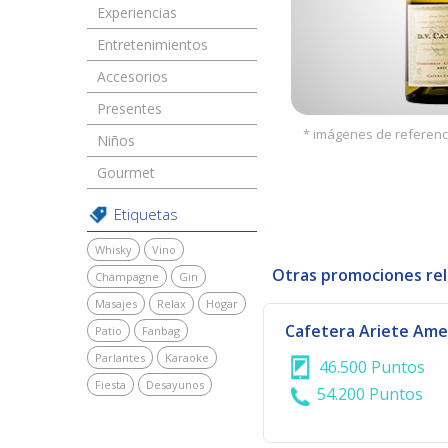
Experiencias
Entretenimientos
Accesorios
Presentes
* imágenes de referenc
Niños
Gourmet
Etiquetas
Whisky
Vino
Otras promociones re
Champagne
Gin
Masajes
Relax
Hogar
Patio
Fanbag
Parlantes
Karaoke
46.500 Puntos
Fiesta
Desayunos
54.200 Puntos