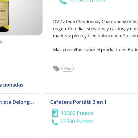
DV Catena Chardonnay Chardonnay refleja 
origen. Con días soleados y cálidos, y no
madurez plena y bien balanceada. Su color
ia
Mas consultas sobre el producto en Bode
Vino
lacionadas
Cafetera Ariete Ametista Delonghi | 929/919
Cafetera Portátil 3 en 1
10.500 Puntos
12.500 Puntos