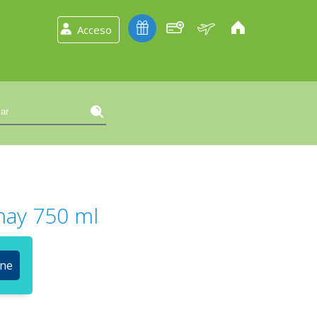
Acceso
nay 750 ml
ine