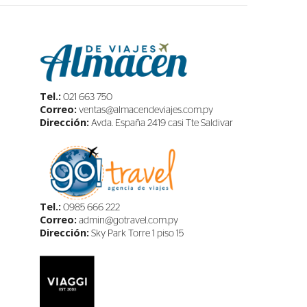
Tel.:
021 663 750
Correo:
ventas@almacendeviajes.com.py
Dirección:
Avda. España 2419 casi Tte Saldivar
Tel.:
0985 666 222
Correo:
admin@gotravel.com.py
Dirección:
Sky Park Torre 1 piso 15