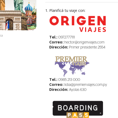
1. Planificá tu viaje con:
ia
Tel.:
0972777111
Correo:
hector@origenviajes.com
Dirección:
Primer presidente 2554
Tel.:
0985 213 000
Correo:
lidia@premierviajes.com.py
Dirección:
Ayolas 630