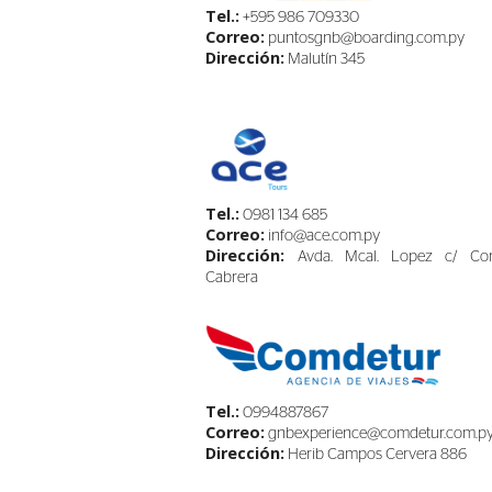
Tel.:
+595 986 709330
Correo:
puntosgnb@boarding.com.py
Dirección:
Malutín 345
Tel.:
0981 134 685
Correo:
info@ace.com.py
Dirección:
Avda. Mcal. Lopez c/ Cor
Cabrera
Tel.:
0994887867
Correo:
gnbexperience@comdetur.com.p
Dirección:
Herib Campos Cervera 886