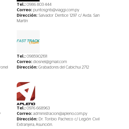
Tel.:
0986 803 444
Correo:
puntosgnb@viaggi.com.py
Dirección:
Salvador Dentice 1297 c/ Avda. San
Martín
Tel.:
0985902191
Correo:
diosnel@gmail.com
Dirección:
onel
Grabadores del Cabichui 2712
Tel.:
0976 668963
Correo:
y
administracion@apleno.com.py
Dirección:
Dr. Toribio Pacheco c/ Legión Civil
Extranjera, Asunción.