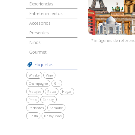
Experiencias
Entretenimientos
Accesorios
Presentes
* imágenes de referenc
Niños
Gourmet
Etiquetas
Whisky
Vino
Champagne
Gin
Masajes
Relax
Hogar
Patio
Fanbag
Parlantes
Karaoke
Fiesta
Desayunos