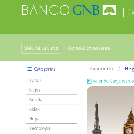
|
E
Solicitá tu clave
Conocé Experience
Experience
Eleg
Categorías
Todos
Valor de Canje web o
Viajes
Bebidas
Relax
Hogar
Tecnología