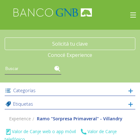
×
Experience
Inicio
Solicitá tu clave
Conocé Experience
Viajes
Beneficios
Categorías
Experience
Etiquetas
Acceso
Experience
Ramo "Sorpresa Primaveral" - Villandry
Valor de Canje web o app móvil
Valor de Canje
telefónico